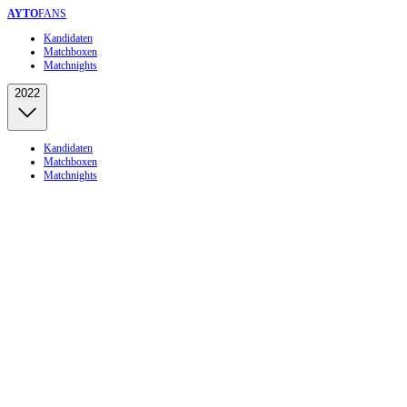
AYTO
FANS
Kandidaten
Matchboxen
Matchnights
2022
Kandidaten
Matchboxen
Matchnights
Home