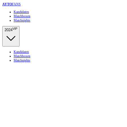
AYTO
FANS
Kandidaten
Matchboxen
Matchnights
VIP
2024
Kandidaten
Matchboxen
Matchnights
Home