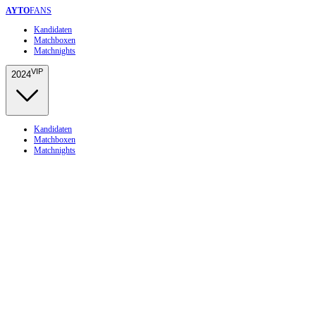
AYTO
FANS
Kandidaten
Matchboxen
Matchnights
VIP
2024
Kandidaten
Matchboxen
Matchnights
Home